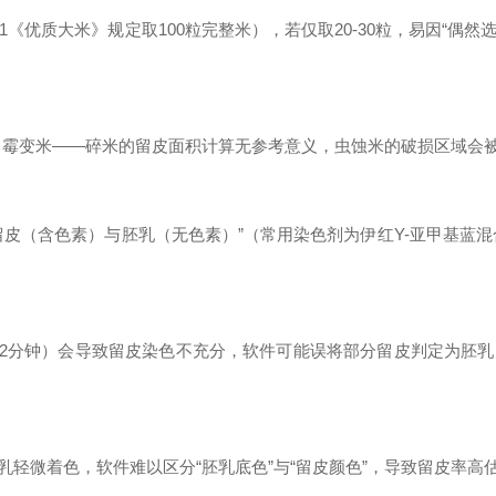
-2021《优质大米》规定取100粒完整米），若仅取20-30粒，易因“
、霉变米——碎米的留皮面积计算无参考意义，虫蚀米的破损区域会被
皮（含色素）与胚乳（无色素）”（常用染色剂为伊红Y-亚甲基蓝
仅2分钟）会导致留皮染色不充分，软件可能误将部分留皮判定为胚乳
轻微着色，软件难以区分“胚乳底色”与“留皮颜色”，导致留皮率高