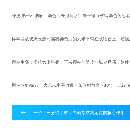
冲洗/沥干不彻底：染色后未用清水冲洗干净（残留染色剂附
样本摆放状态检测时需将染色后的大米平铺在载物台上，若摆
颗粒重叠：多粒大米堆叠，下层颗粒的留皮区域被遮挡，软件
颗粒倾斜/贴边：大米未水平放置（如倾斜角度＞10°），或
上一个：
三分钟了解：面筋指数测定仪的核心作用