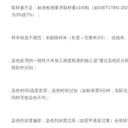
取样量不足：标准检测要求取样量≥100粒（如GB/T17891
为3%或7%）；
样本筛选不规范：未剔除碎米（长度＜完整米2/3）、虫蚀米
染色处理的一致性大米加工精度检测的核心是“通过染色区分留
扰软件识别：
染色时间/温度差异：染色时间过短（如标准需5分钟，实际
同样导致染色不均；
染色剂浓度偏差：染色剂浓度过高（如亚甲基蓝过量）会使胚乳