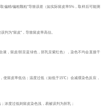
偶然选取偏精/偏粗颗粒”导致误差（如实际留皮率5%，取样后可能测
误判为“留皮”，导致留皮率高估。
混合液，留皮/胚呈蓝绿色，胚乳呈紫红色），染色不均会直接干
，使留皮率低估；温度过低（如低于15℃）会减缓染色反应，
估；浓度过低则留皮染色浅，易被误判为胚乳；