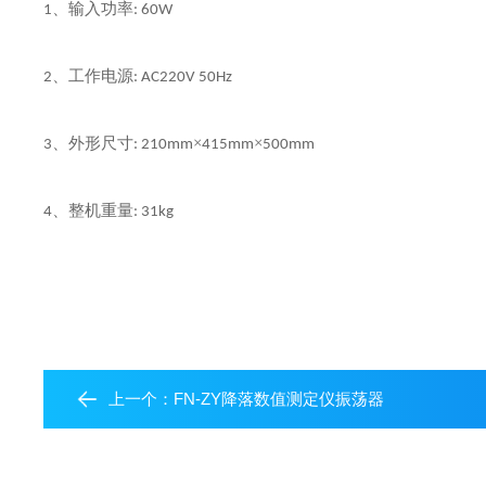
输入功率
、
1
:
60W
工作电源
、
2
:
AC220V 50Hz
外形尺寸
、
×
×
3
:
210mm
415mm
500mm
整机重量
、
4
:
31kg
上一个：
FN-ZY降落数值测定仪振荡器