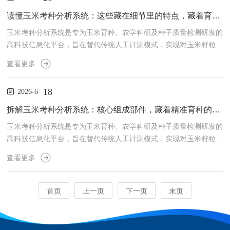
白度、透明度和精白度，可以客观评价大米的加工精度，预防大米碾
白时的加工过度或者精度不达标，从而为碾米的质量管理做出贡献。
读懂玉米考种分析系统：这些藏在细节里的特点，藏着育种提质的秘诀
大米精白度计的组成部分详解：一、光学检测核心单元（仪器测量...
玉米考种分析系统是专为玉米育种、农学科研及种子质量检测研发的
高科技信息化平台，旨在替代传统人工计测模式，实现对玉米籽粒性
状的全自动、高精度、高通量数据采集与分析。在玉米育种过程中，
查看更多
考种是评估品种产量潜力、品质特性及抗逆性的关键环节，涉及穗
长、穗粗、行粒数、千粒重等数十项指标的测定。该系统通过引入计
18
2026-6
算机视觉、图像识别及大数据技术，将繁琐的人工操作转化为秒级自
动化流程，极大地提升了育种效率与数据客观性。系统的核心工作流
拆解玉米考种分析系统：核心组成部件，藏着精准育种的关键密码
程始于图像采集。用户将玉米果穗置于专用扫描台或传送带上，高分
玉米考种分析系统是专为玉米育种、农学科研及种子质量检测研发的
辨...
高科技信息化平台，旨在替代传统人工计测模式，实现对玉米籽粒性
状的全自动、高精度、高通量数据采集与分析。在玉米育种过程中，
查看更多
考种是评估品种产量潜力、品质特性及抗逆性的关键环节，涉及穗
长、穗粗、行粒数、千粒重等数十项指标的测定。该系统通过引入计
算机视觉、图像识别及大数据技术，将繁琐的人工操作转化为秒级自
首页
上一页
下一页
末页
动化流程，极大地提升了育种效率与数据客观性。系统的核心工作流
程始于图像采集。用户将玉米果穗置于专用扫描台或传送带上，高分
辨...