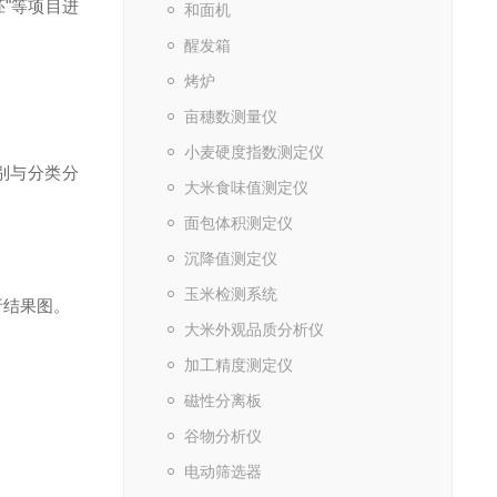
胚"等项目进
和面机
醒发箱
烤炉
亩穗数测量仪
小麦硬度指数测定仪
别与分类分
大米食味值测定仪
面包体积测定仪
沉降值测定仪
玉米检测系统
析结果图。
大米外观品质分析仪
加工精度测定仪
磁性分离板
谷物分析仪
电动筛选器