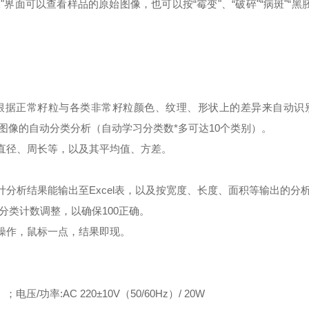
界面可以查看样品的原始图像，也可以按“霉变"、“破碎"“病斑"“黑
特性，根据正常籽粒与各类非常籽粒颜色、纹理、形状上的差异来自动识
图像的自动分类分析（自动学习分类数*多可达10个类别）。
效直径、周长等，以及其平均值、方差。
计分析结果能输出至Excel表，以及按宽度、长度、面积等输出的分
分类计数调整，以确保100正确。
式操作，鼠标一点，结果即现。
）
/功率:AC 220±10V（50/60Hz）/ 20W