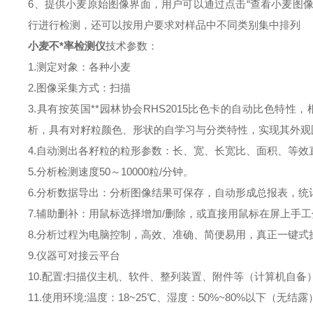
6、提供小麦原始图像界面，用户可以通过点击“查看小麦图像"
行进行检测，还可以按用户要求对样品中不同类别集中排列
小麦不*率检测仪
技术参数：
1.测定对象：各种小麦
2.图像采集方式：扫描
3.具有按英国**园林协会RHS2015比色卡的自动比色
析，具有对籽粒颜色、形状的自学习与分类特性，实现其外观
4.自动测出各籽粒的粒形参数：长、宽、长宽比、面积、等
5.分析检测速度50～10000粒/分钟。
6.分析数据导出：分析图像结果可保存，自动形成总报表，统
7.辅助删补：用鼠标选择增加/删除，或直接用鼠标在屏上手工
8.分析过程为电脑控制，高效、准确、简便易用，真正一键
9.仪器可对接云平台
10.配置:扫描仪主机、软件、整列装置、附件等（计算机自备
11.使用环境:温度：18~25℃、湿度：50%~80%以下（无结露）；电压